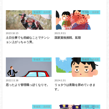
警備業・清掃業
警備業・清掃業
2023.10.15
2021.9.11
土日仕事でも些細なことでテンシ
国家資格挑戦、延期
ョン上がっちゃう男。
警備業・清掃業
警備業・清掃業
2022.11.18
2024.1.31
思ったより管理職っぽくなりそ。
リョタウは夜勤を辞めていきま
す。
警備業・清掃業
警備業・清掃業