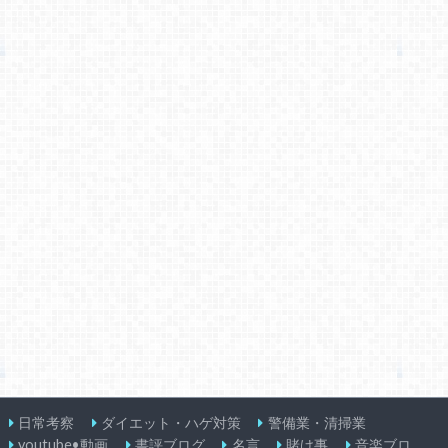
日常考察
ダイエット・ハゲ対策
警備業・清掃業
youtube•動画
書評ブログ
名言
賭け事
音楽ブロ