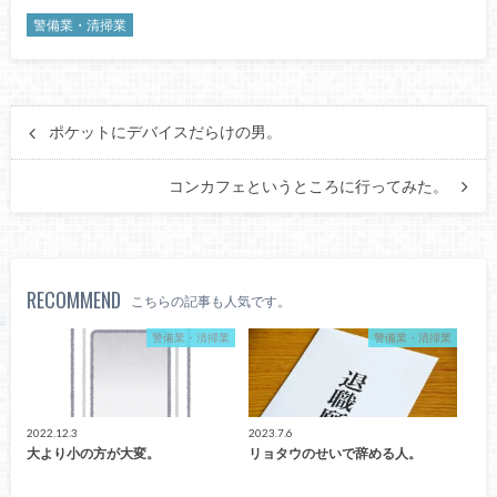
警備業・清掃業
ポケットにデバイスだらけの男。
コンカフェというところに行ってみた。
RECOMMEND
こちらの記事も人気です。
警備業・清掃業
警備業・清掃業
2022.12.3
2023.7.6
大より小の方が大変。
リョタウのせいで辞める人。