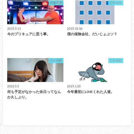
日常考察
日常考察
2025.5.11
2025.10.16
今のプリキュアに思う事。
僕の保険会社、だいじょぶソ？
日常考察
日常考察
2023.5.5
2025.1.20
何も予定がなかった休日ってなん
今年最初にLINEくれた人達。
か久しぶり。