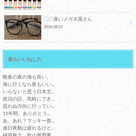
〇〇臭いメガネ屋さん
2026.08.03
最もいいねした
晩春の夜の海も良い。
海に行くなら夜もいい...
いらないと思う日本文...
政治の話、気軽にでき...
思わぬ方向に行ってい...
11年間、ありがとう...
あ、あれ？マッキー復...
連日夜勤は疲れるけど...
槇原敬之、歌の履歴書...