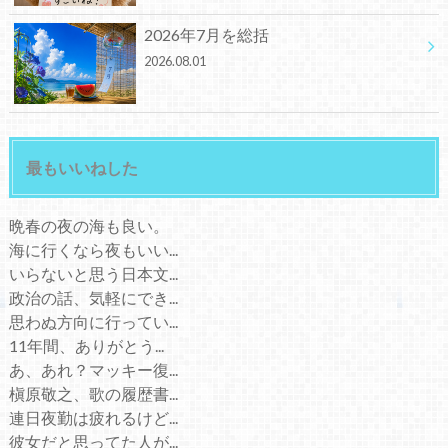
2026年7月を総括
2026.08.01
最もいいねした
晩春の夜の海も良い。
海に行くなら夜もいい...
いらないと思う日本文...
政治の話、気軽にでき...
思わぬ方向に行ってい...
11年間、ありがとう...
あ、あれ？マッキー復...
槇原敬之、歌の履歴書...
連日夜勤は疲れるけど...
彼女だと思ってた人が...