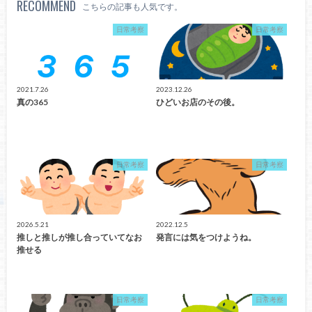
RECOMMEND
こちらの記事も人気です。
日常考察
日常考察
2021.7.26
2023.12.26
真の365
ひどいお店のその後。
日常考察
日常考察
2026.5.21
2022.12.5
推しと推しが推し合っていてなお
発言には気をつけようね。
推せる
日常考察
日常考察