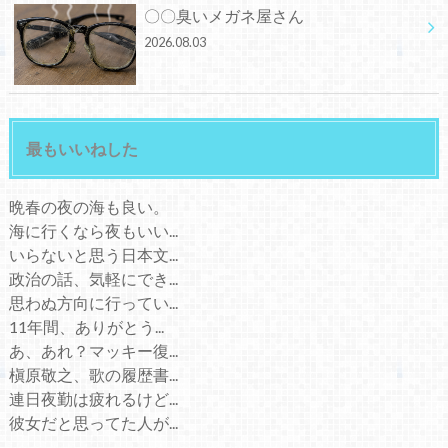
〇〇臭いメガネ屋さん
2026.08.03
最もいいねした
晩春の夜の海も良い。
海に行くなら夜もいい...
いらないと思う日本文...
政治の話、気軽にでき...
思わぬ方向に行ってい...
11年間、ありがとう...
あ、あれ？マッキー復...
槇原敬之、歌の履歴書...
連日夜勤は疲れるけど...
彼女だと思ってた人が...