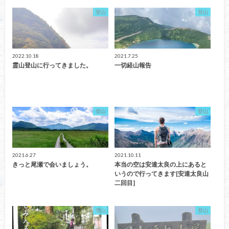
登山
登山
2022.10.18
2021.7.25
霊山登山に行ってきました。
一切経山報告
登山
登山
2021.6.27
2021.10.11
きっと尾瀬で会いましょう。
本当の空は安達太良の上にあると
いうので行ってきます[安達太良山
二回目]
登山
登山