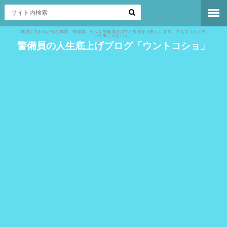
底辺と言われがちな職業、警備員。そんな警備員の日常と裏側をお教えします。でも言うほど悪
い仕事じゃないよ。
警備員の人生底上げブログ「ウントコショ」