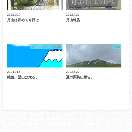
2022.10.7
2022.7.26
月山は諦めて今日は…
月山報告
ダイエット・ハゲ対策
登山
2021.11.5
2022.6.27
結論。登山は太る。
夏の栗駒山報告。