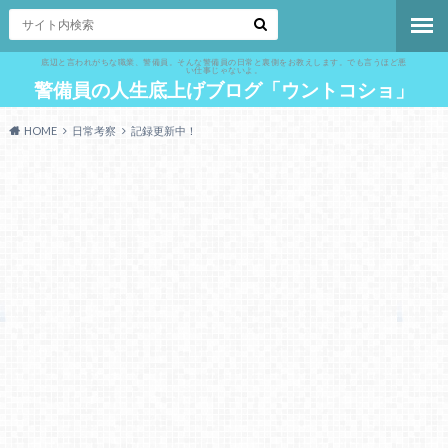
底辺と言われがちな職業、警備員。そんな警備員の日常と裏側をお教えします。でも言うほど悪
い仕事じゃないよ。
警備員の人生底上げブログ「ウントコショ」
HOME
日常考察
記録更新中！