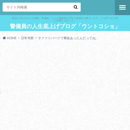
底辺と言われがちな職業、警備員。そんな警備員の日常と裏側をお教えします。でも言うほど悪
い仕事じゃないよ。
警備員の人生底上げブログ「ウントコショ」
HOME
日常考察
サファリパークで事故あったんだってね。