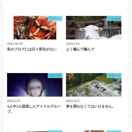
日常考察
日常考察
2021.10.19
2026.3.25
私のブログには日々変化がない
よく噛んで噛んで
日常考察
日常考察
2023.1.27
2025.4.21
6人中5人脱退したアイドルグルー
車を買わなくてはいけません。
プ。