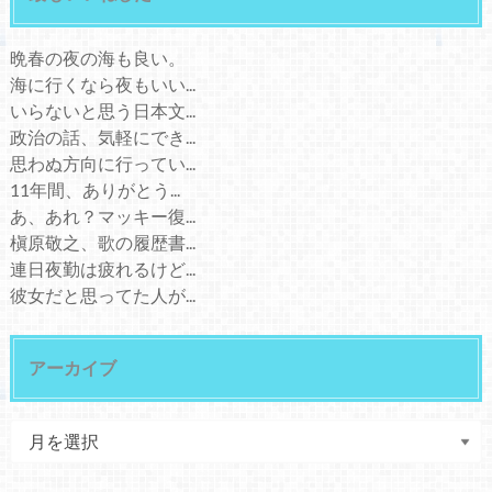
晩春の夜の海も良い。
海に行くなら夜もいい...
いらないと思う日本文...
政治の話、気軽にでき...
思わぬ方向に行ってい...
11年間、ありがとう...
あ、あれ？マッキー復...
槇原敬之、歌の履歴書...
連日夜勤は疲れるけど...
彼女だと思ってた人が...
アーカイブ