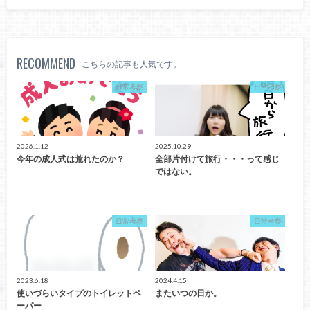
RECOMMEND
こちらの記事も人気です。
日常考察
日常考察
2026.1.12
2025.10.29
今年の成人式は荒れたのか？
全部片付けて旅行・・・って感じ
ではない。
日常考察
日常考察
2023.6.18
2024.4.15
使いづらいタイプのトイレットペ
またいつの日か。
ーパー