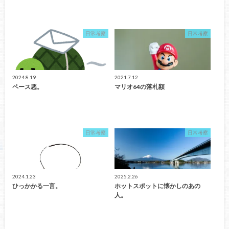
日常考察
日常考察
2024.8.19
2021.7.12
ペース悪。
マリオ64の落札額
日常考察
日常考察
2024.1.23
2025.2.26
ひっかかる一言。
ホットスポットに懐かしのあの
人。