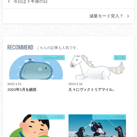
今日は下半身の日
減量モード突入？
RECOMMEND
こちらの記事も人気です。
youtube•動画
賭け事
2022.1.31
2022.5.16
2022年1月を総括
久々にヴィクトリアマイル。
ダイエット・ハゲ対策
ダイエット・ハゲ対策