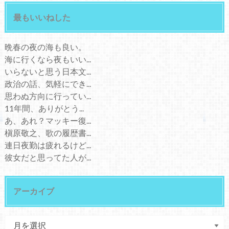
最もいいねした
晩春の夜の海も良い。
海に行くなら夜もいい...
いらないと思う日本文...
政治の話、気軽にでき...
思わぬ方向に行ってい...
11年間、ありがとう...
あ、あれ？マッキー復...
槇原敬之、歌の履歴書...
連日夜勤は疲れるけど...
彼女だと思ってた人が...
アーカイブ