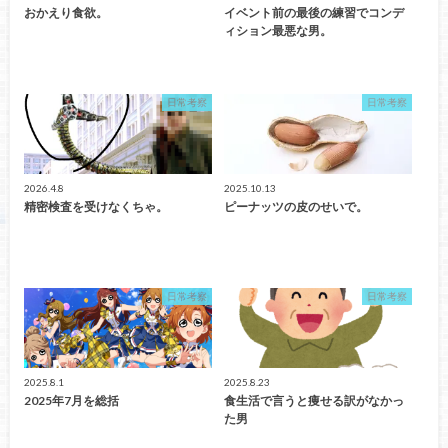
おかえり食欲。
イベント前の最後の練習でコンデ
ィション最悪な男。
日常考察
日常考察
2026.4.8
2025.10.13
精密検査を受けなくちゃ。
ピーナッツの皮のせいで。
日常考察
日常考察
2025.8.1
2025.8.23
2025年7月を総括
食生活で言うと痩せる訳がなかっ
た男