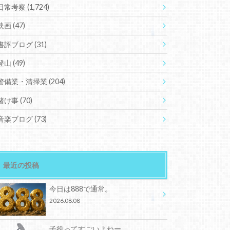
日常考察
(1,724)
映画
(47)
書評ブログ
(31)
登山
(49)
警備業・清掃業
(204)
賭け事
(70)
音楽ブログ
(73)
最近の投稿
今日は888で通常。
2026.08.08
子役ってすごいよねー