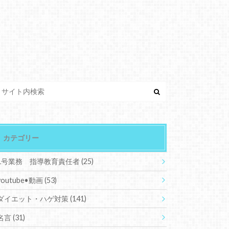
カテゴリー
1号業務 指導教育責任者
(25)
youtube•動画
(53)
ダイエット・ハゲ対策
(141)
名言
(31)