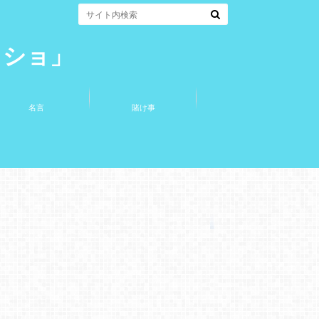
コショ」
名言
賭け事