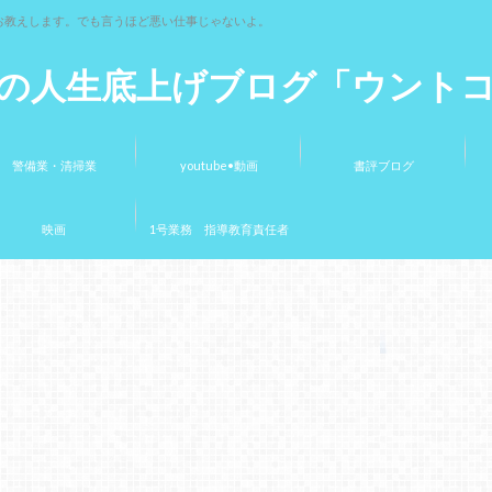
お教えします。でも言うほど悪い仕事じゃないよ。
の人生底上げブログ「ウント
警備業・清掃業
youtube•動画
書評ブログ
映画
1号業務 指導教育責任者