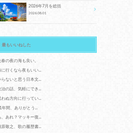
2026年7月を総括
2026.08.01
最もいいねした
晩春の夜の海も良い。
海に行くなら夜もいい...
いらないと思う日本文...
政治の話、気軽にでき...
思わぬ方向に行ってい...
11年間、ありがとう...
あ、あれ？マッキー復...
槇原敬之、歌の履歴書...