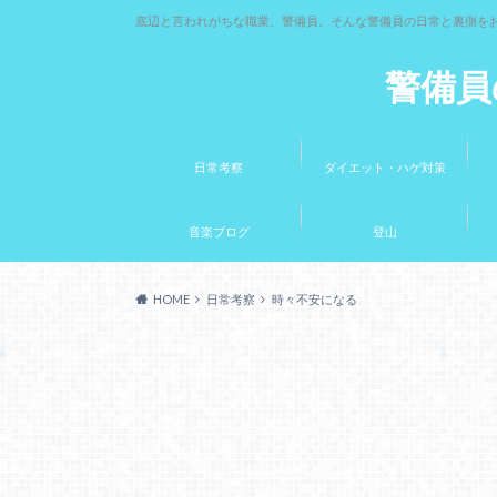
底辺と言われがちな職業、警備員。そんな警備員の日常と裏側を
警備員
日常考察
ダイエット・ハゲ対策
音楽ブログ
登山
HOME
日常考察
時々不安になる