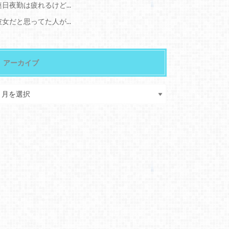
連日夜勤は疲れるけど...
彼女だと思ってた人が...
アーカイブ