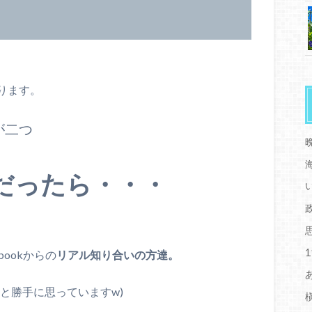
ります。
が二つ
だったら・・・
ookからの
リアル知り合いの方達。
と勝手に思っていますw)