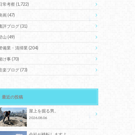
日常考察
(1,722)
映画
(47)
書評ブログ
(31)
登山
(49)
警備業・清掃業
(204)
賭け事
(70)
音楽ブログ
(73)
最近の投稿
屋上を掘る男。
2026.08.06
会社が移転しますよ。