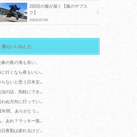
2回目の服が届く【服のサブス
ク】
2026.07.30
最もいいねした
晩春の夜の海も良い。
海に行くなら夜もいい...
いらないと思う日本文...
政治の話、気軽にでき...
思わぬ方向に行ってい...
11年間、ありがとう...
あ、あれ？マッキー復...
連日夜勤は疲れるけど...