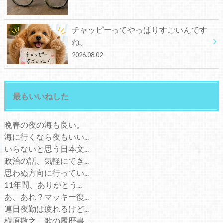
チャッピーってやっぱりすごいんです
ね。
2026.08.02
最もいいねした
晩春の夜の海も良い。
海に行くなら夜もいい...
いらないと思う日本文...
政治の話、気軽にでき...
思わぬ方向に行ってい...
11年間、ありがとう...
あ、あれ？マッキー復...
連日夜勤は疲れるけど...
槇原敬之、歌の履歴書...