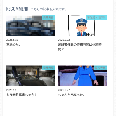
RECOMMEND
こちらの記事も人気です。
日常考察
警備業・清掃業
2025.5.18
2023.2.22
車決めた。
施設警備員の待機時間は休憩時
間？
日常考察
日常考察
2025.6.6
2023.5.27
もう来月車来ちゃう！
ちゃんと泡立った。