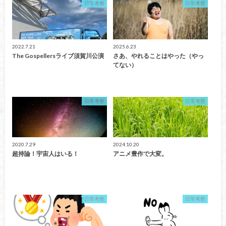
日常考察
日常考察
2022.7.21
2025.6.23
The Gospellersライブ須賀川公演
さあ、やれることはやった（やっ
てない）
日常考察
日常考察
2020.7.29
2024.10.20
超持論！宇宙人はいる！
アニメ豊作で大変。
日常考察
日常考察