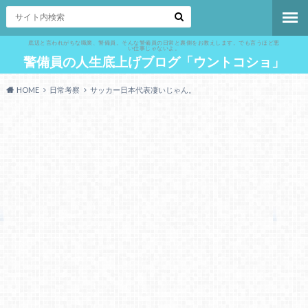
底辺と言われがちな職業、警備員。そんな警備員の日常と裏側をお教えします。でも言うほど悪
い仕事じゃないよ。
警備員の人生底上げブログ「ウントコショ」
HOME
日常考察
サッカー日本代表凄いじゃん。