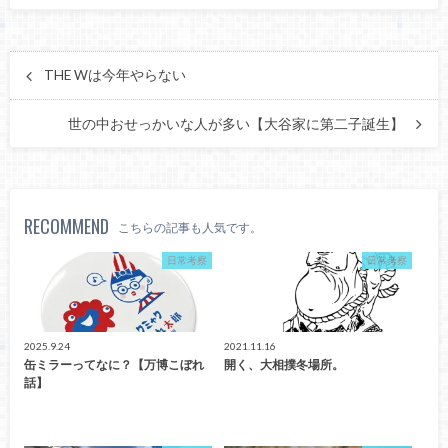
THE Wは今年やらない
世の中おせっかいな人が多い【大谷家に第二子誕生】
RECOMMEND
こちらの記事も人気です。
日常考察
日常考察
2025.9.24
2021.11.16
缶ミラーってなに？【万博こぼれ
開く、大相撲冬場所。
話】