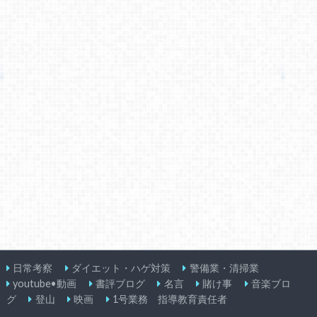
日常考察
ダイエット・ハゲ対策
警備業・清掃業
youtube•動画
書評ブログ
名言
賭け事
音楽ブロ
グ
登山
映画
1号業務 指導教育責任者