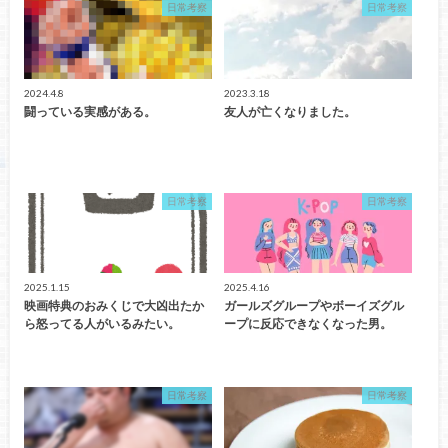
日常考察
日常考察
2024.4.8
2023.3.18
闘っている実感がある。
友人が亡くなりました。
日常考察
日常考察
2025.1.15
2025.4.16
映画特典のおみくじで大凶出たか
ガールズグループやボーイズグル
ら怒ってる人がいるみたい。
ープに反応できなくなった男。
日常考察
日常考察