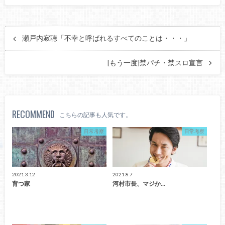
瀬戸内寂聴「不幸と呼ばれるすべてのことは・・・」
[もう一度]禁パチ・禁スロ宣言
RECOMMEND
こちらの記事も人気です。
日常考察
日常考察
2021.3.12
2021.8.7
育つ家
河村市長、マジか…