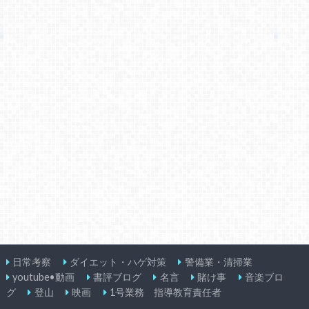
日常考察
ダイエット・ハゲ対策
警備業・清掃業
youtube•動画
書評ブログ
名言
賭け事
音楽ブロ
グ
登山
映画
1号業務 指導教育責任者