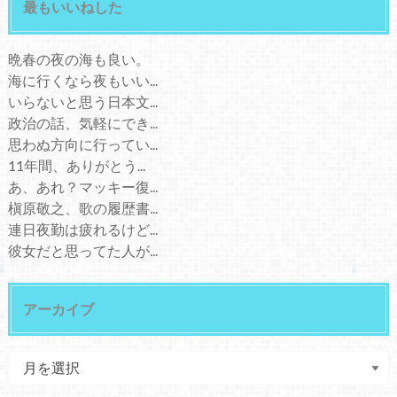
最もいいねした
晩春の夜の海も良い。
海に行くなら夜もいい...
いらないと思う日本文...
政治の話、気軽にでき...
思わぬ方向に行ってい...
11年間、ありがとう...
あ、あれ？マッキー復...
槇原敬之、歌の履歴書...
連日夜勤は疲れるけど...
彼女だと思ってた人が...
アーカイブ