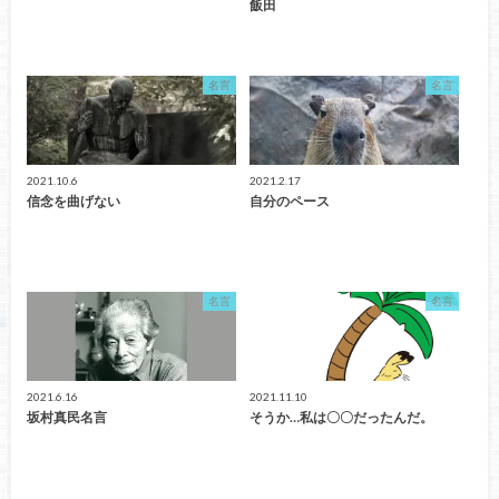
飯田
名言
名言
2021.10.6
2021.2.17
信念を曲げない
自分のペース
名言
名言
2021.6.16
2021.11.10
坂村真民名言
そうか…私は〇〇だったんだ。