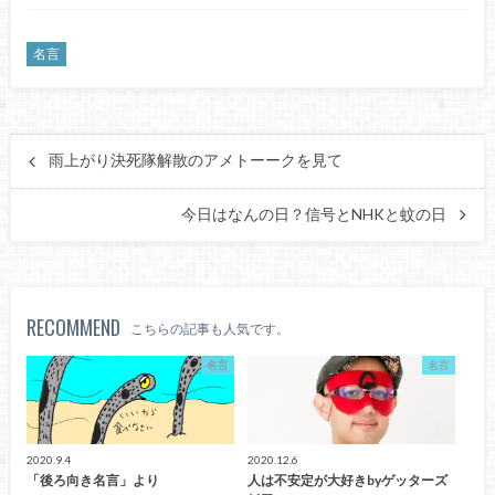
名言
雨上がり決死隊解散のアメトーークを見て
今日はなんの日？信号とNHKと蚊の日
RECOMMEND
こちらの記事も人気です。
名言
名言
2020.9.4
2020.12.6
「後ろ向き名言」より
人は不安定が大好きbyゲッターズ