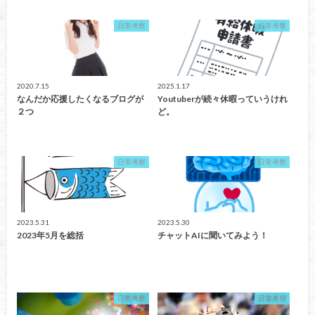
日常考察
日常考察
2020.7.15
2025.1.17
なんだか応援したくなるブログが
Youtuberが続々休暇っていうけれ
２つ
ど。
日常考察
日常考察
2023.5.31
2023.5.30
2023年5月を総括
チャットAIに聞いてみよう！
日常考察
日常考察