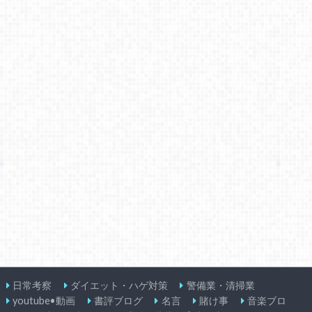
日常考察
ダイエット・ハゲ対策
警備業・清掃業
youtube•動画
書評ブログ
名言
賭け事
音楽ブロ