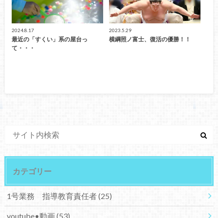
2024.8.17
2023.5.29
最近の「すくい」系の屋台っ
横綱照ノ富士、復活の優勝！！
て・・・
カテゴリー
1号業務 指導教育責任者
(25)
youtube•動画
(53)