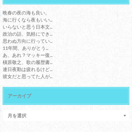
晩春の夜の海も良い。
海に行くなら夜もいい...
いらないと思う日本文...
政治の話、気軽にでき...
思わぬ方向に行ってい...
11年間、ありがとう...
あ、あれ？マッキー復...
槇原敬之、歌の履歴書...
連日夜勤は疲れるけど...
彼女だと思ってた人が...
アーカイブ