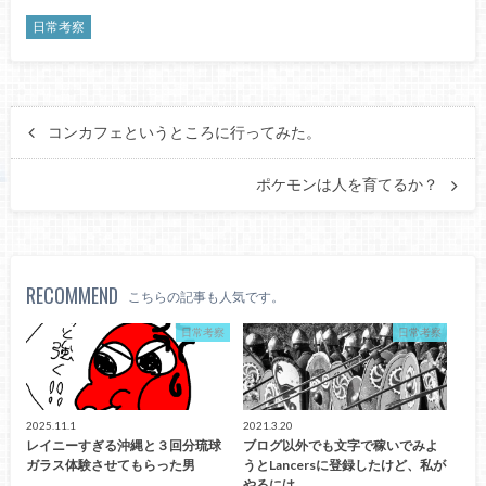
日常考察
コンカフェというところに行ってみた。
ポケモンは人を育てるか？
RECOMMEND
こちらの記事も人気です。
日常考察
日常考察
2025.11.1
2021.3.20
レイニーすぎる沖縄と３回分琉球
ブログ以外でも文字で稼いでみよ
ガラス体験させてもらった男
うとLancersに登録したけど、私が
やるには…