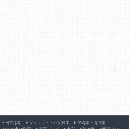
日常考察
ダイエット・ハゲ対策
警備業・清掃業
youtube•動画
書評ブログ
名言
賭け事
音楽ブロ