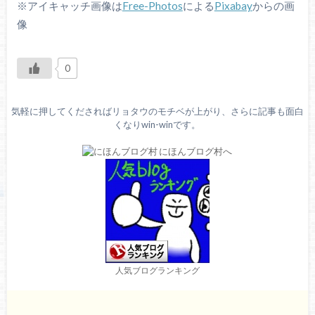
※アイキャッチ画像は
Free-Photos
による
Pixabay
からの画
像
0
気軽に押してくださればリョタウのモチベが上がり、さらに記事も面白
くなりwin-winです。
人気ブログランキング