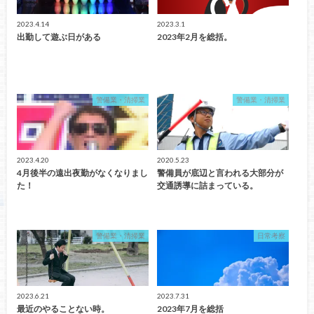
2023.4.14
2023.3.1
出勤して遊ぶ日がある
2023年2月を総括。
警備業・清掃業
警備業・清掃業
2023.4.20
2020.5.23
4月後半の遠出夜勤がなくなりまし
警備員が底辺と言われる大部分が
た！
交通誘導に詰まっている。
警備業・清掃業
日常考察
2023.6.21
2023.7.31
最近のやることない時。
2023年7月を総括