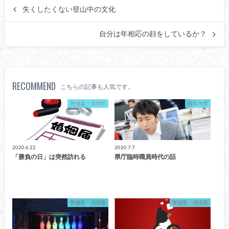
失くしたくない登山中の文化
自分は年相応の顔をしているか？
RECOMMEND
こちらの記事も人気です。
警備業・清掃業
日常考察
2020.6.22
2020.7.7
「勝負の日」は突然訪れる
県庁臨時職員時代の話
警備業・清掃業
警備業・清掃業