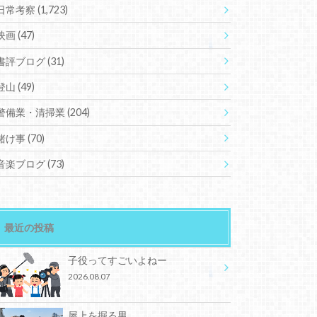
日常考察
(1,723)
映画
(47)
書評ブログ
(31)
登山
(49)
警備業・清掃業
(204)
賭け事
(70)
音楽ブログ
(73)
最近の投稿
子役ってすごいよねー
2026.08.07
屋上を掘る男。