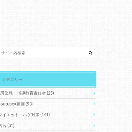
カテゴリー
1号業務 指導教育責任者
(25)
youtube•動画
(53)
ダイエット・ハゲ対策
(141)
名言
(31)