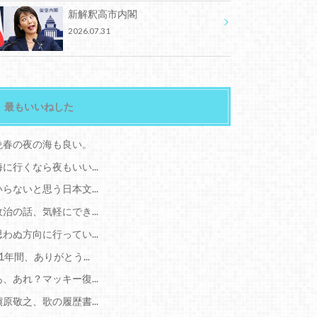
新解釈高市内閣
2026.07.31
最もいいねした
晩春の夜の海も良い。
海に行くなら夜もいい...
いらないと思う日本文...
政治の話、気軽にでき...
思わぬ方向に行ってい...
11年間、ありがとう...
あ、あれ？マッキー復...
槇原敬之、歌の履歴書...