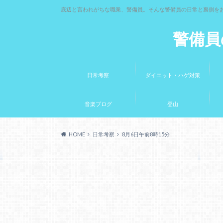
底辺と言われがちな職業、警備員。そんな警備員の日常と裏側を
警備員
日常考察
ダイエット・ハゲ対策
音楽ブログ
登山
HOME
日常考察
8月6日午前8時15分