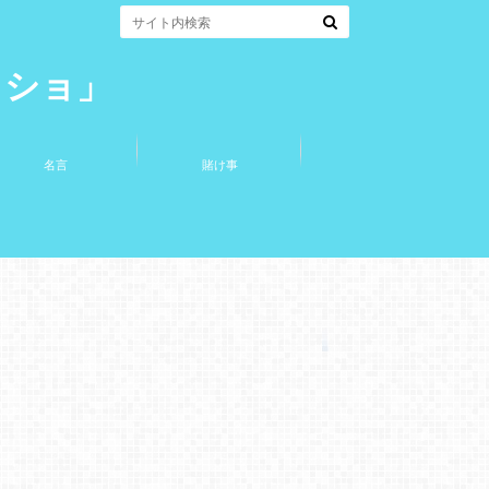
コショ」
名言
賭け事