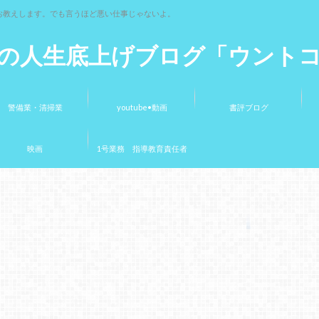
お教えします。でも言うほど悪い仕事じゃないよ。
の人生底上げブログ「ウント
警備業・清掃業
youtube•動画
書評ブログ
映画
1号業務 指導教育責任者