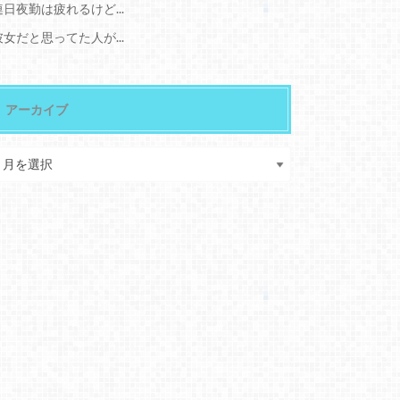
連日夜勤は疲れるけど...
彼女だと思ってた人が...
アーカイブ