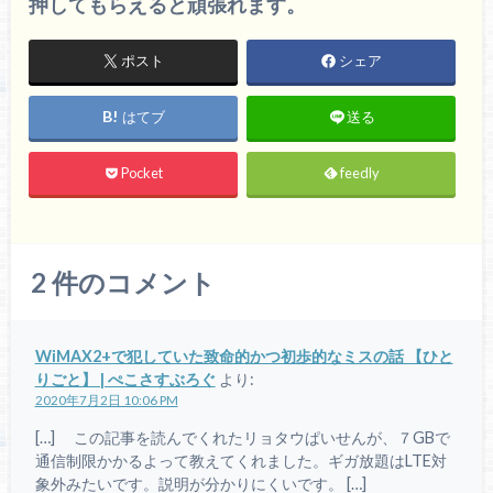
押してもらえると頑張れます。
ポスト
シェア
はてブ
送る
Pocket
feedly
2
件のコメント
WiMAX2+で犯していた致命的かつ初歩的なミスの話 【ひと
りごと】 | ぺこさすぶろぐ
より:
2020年7月2日 10:06 PM
[…] この記事を読んでくれたリョタウぱいせんが、７GBで
通信制限かかるよって教えてくれました。ギガ放題はLTE対
象外みたいです。説明が分かりにくいです。 […]