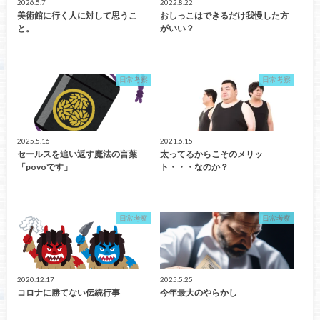
2026.5.7
2022.8.22
美術館に行く人に対して思うこ
おしっこはできるだけ我慢した方
と。
がいい？
日常考察
日常考察
2025.5.16
2021.6.15
セールスを追い返す魔法の言葉
太ってるからこそのメリッ
「povoです」
ト・・・なのか？
日常考察
日常考察
2020.12.17
2025.5.25
コロナに勝てない伝統行事
今年最大のやらかし