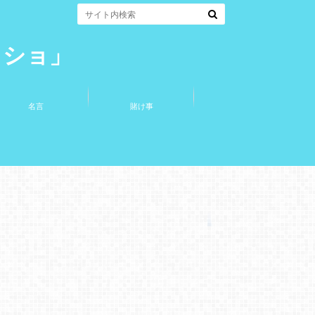
コショ」
名言
賭け事