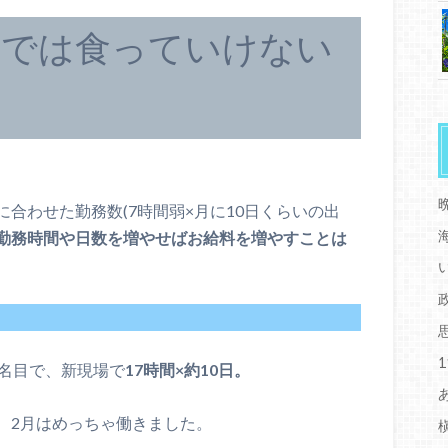
けでは食っていけない
合わせた勤務数(7時間弱×月に10日くらいの出
勤務時間や日数を増やせばお給料を増やすことは
う名目で、新現場で
17時間×約10日。
、2月はめっちゃ働きました。