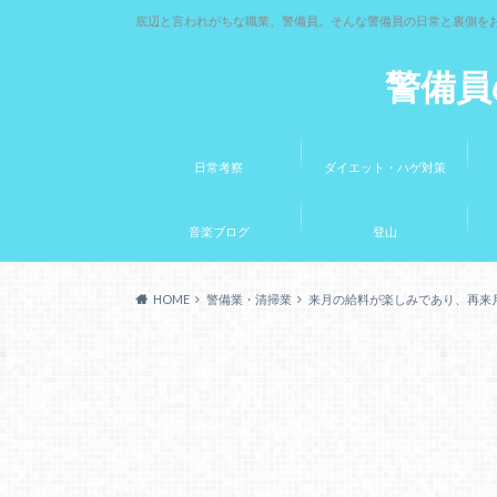
底辺と言われがちな職業、警備員。そんな警備員の日常と裏側を
警備員
日常考察
ダイエット・ハゲ対策
音楽ブログ
登山
HOME
警備業・清掃業
来月の給料が楽しみであり、再来