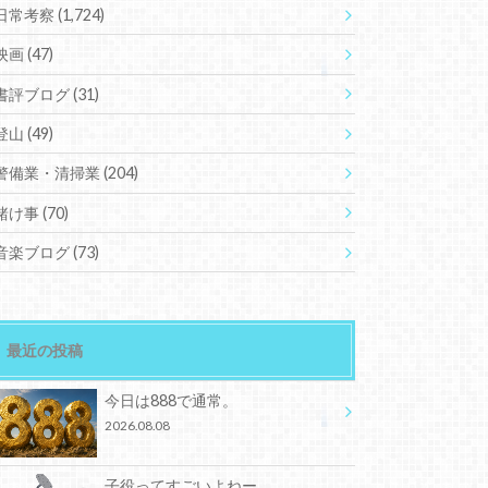
日常考察
(1,724)
映画
(47)
書評ブログ
(31)
登山
(49)
警備業・清掃業
(204)
賭け事
(70)
音楽ブログ
(73)
最近の投稿
今日は888で通常。
2026.08.08
子役ってすごいよねー