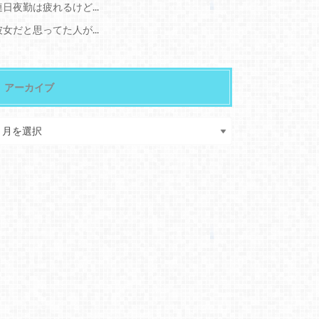
連日夜勤は疲れるけど...
彼女だと思ってた人が...
アーカイブ