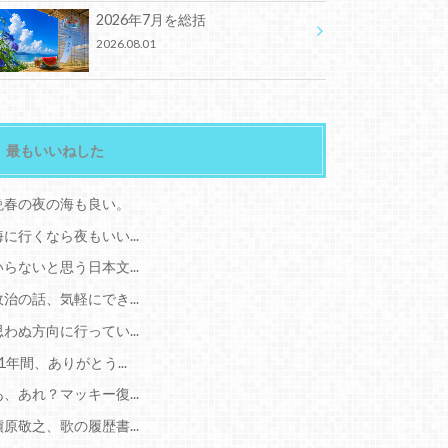
2026年7月を総括
2026.08.01
最もいいねした
晩春の夜の海も良い。
海に行くなら夜もいい...
いらないと思う日本文...
政治の話、気軽にでき...
思わぬ方向に行ってい...
11年間、ありがとう...
あ、あれ？マッキー復...
槇原敬之、歌の履歴書...