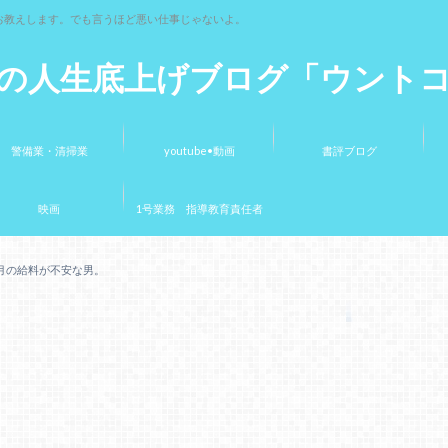
お教えします。でも言うほど悪い仕事じゃないよ。
の人生底上げブログ「ウント
警備業・清掃業
youtube•動画
書評ブログ
映画
1号業務 指導教育責任者
月の給料が不安な男。