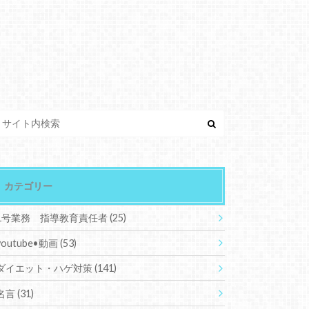
カテゴリー
1号業務 指導教育責任者
(25)
youtube•動画
(53)
ダイエット・ハゲ対策
(141)
名言
(31)