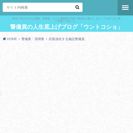
底辺と言われがちな職業、警備員。そんな警備員の日常と裏側をお教えします。でも言うほど悪
い仕事じゃないよ。
警備員の人生底上げブログ「ウントコショ」
HOME
警備業・清掃業
武装強化する施設警備員