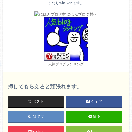
くなりwin-winです。
人気ブログランキング
押してもらえると頑張れます。
ポスト
シェア
はてブ
送る
Pocket
feedly