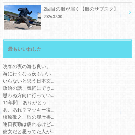
2回目の服が届く【服のサブスク】
2026.07.30
最もいいねした
晩春の夜の海も良い。
海に行くなら夜もいい...
いらないと思う日本文...
政治の話、気軽にでき...
思わぬ方向に行ってい...
11年間、ありがとう...
あ、あれ？マッキー復...
槇原敬之、歌の履歴書...
連日夜勤は疲れるけど...
彼女だと思ってた人が...