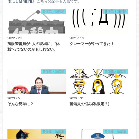
RECOMMEND
こちらの記事も人気です。
警備業・清掃業
警備業・清掃業
2022.9.23
2021.6.18
施設警備員が1人の現場に、“休
クレーマーがやってきた！
憩“ってないのかもしれない。
警備業・清掃業
警備業・清掃業
2023.7.5
2020.5.31
そんな簡単に？
警備員の悩み(私限定？)
警備業・清掃業
警備業・清掃業