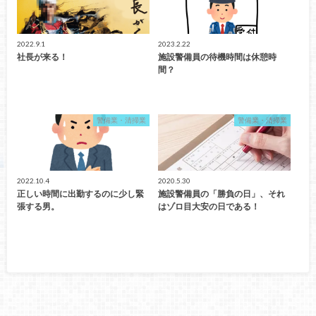
2022.9.1
2023.2.22
社長が来る！
施設警備員の待機時間は休憩時
間？
警備業・清掃業
警備業・清掃業
2022.10.4
2020.5.30
正しい時間に出勤するのに少し緊
施設警備員の「勝負の日」、それ
張する男。
はゾロ目大安の日である！