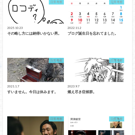
日常考察
日常考察
2025.10.23
2022.11.2
その略し方には納得いかない男。
ブログ誕生日を忘れてました。
日常考察
日常考察
2021.1.7
2023.9.7
すいません。今日は休みます。
燃え尽き症候群。
日常考察
日常考察