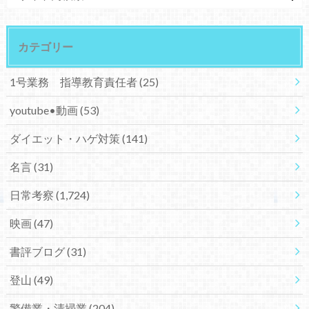
カテゴリー
1号業務 指導教育責任者
(25)
youtube•動画
(53)
ダイエット・ハゲ対策
(141)
名言
(31)
日常考察
(1,724)
映画
(47)
書評ブログ
(31)
登山
(49)
警備業・清掃業
(204)