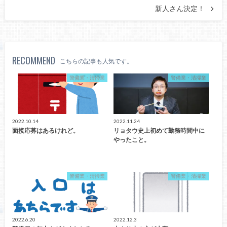
新人さん決定！
RECOMMEND
こちらの記事も人気です。
警備業・清掃業
警備業・清掃業
2022.10.14
2022.11.24
面接応募はあるけれど。
リョタウ史上初めて勤務時間中に
やったこと。
警備業・清掃業
警備業・清掃業
2022.6.20
2022.12.3