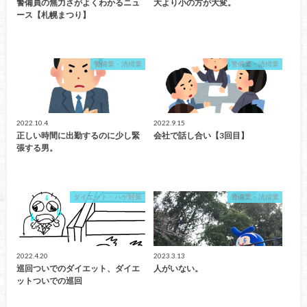
警備員の無力さがよくわかるニュ
大より小の方が大変。
ース【札幌まつり】
警備業・清掃業
警備業・清掃業
2022.10.4
2022.9.15
正しい時間に出勤するのに少し緊
会社で話し合い【3回目】
張する男。
ダイエット・ハゲ対策
警備業・清掃業
2022.4.20
2023.3.13
巡回ついでのダイエット、ダイエ
人がいない。
ットついでの巡回