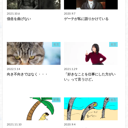
2021.10.6
2020.9.7
信念を曲げない
ゲーテが私に語りかけている
名言
名言
2022.5.14
2021.1.29
向き不向きではなく・・・
「好きなことを仕事にした方がい
い」って言うけど。
名言
名言
2021.11.10
2020.9.4