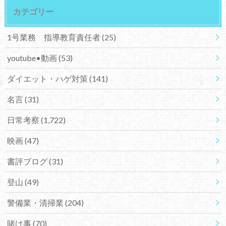
カテゴリー
1号業務 指導教育責任者
(25)
youtube•動画
(53)
ダイエット・ハゲ対策
(141)
名言
(31)
日常考察
(1,722)
映画
(47)
書評ブログ
(31)
登山
(49)
警備業・清掃業
(204)
賭け事
(70)