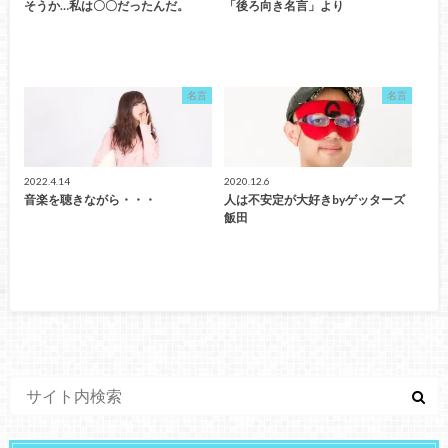
そうか…私は〇〇だったんだ。
「後ろ向き名言」より
名言
名言
2022.4.14
2020.12.6
音楽を聴きながら・・・
人は不安定が大好きbyゲッターズ
飯田