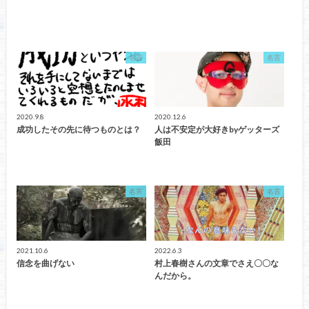
名言
名言
2020.9.8
2020.12.6
成功したその先に待つものとは？
人は不安定が大好きbyゲッターズ
飯田
名言
名言
2021.10.6
2022.6.3
信念を曲げない
村上春樹さんの文章でさえ〇〇な
んだから。