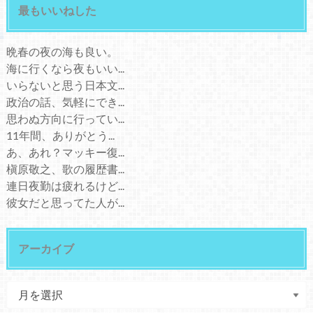
最もいいねした
晩春の夜の海も良い。
海に行くなら夜もいい...
いらないと思う日本文...
政治の話、気軽にでき...
思わぬ方向に行ってい...
11年間、ありがとう...
あ、あれ？マッキー復...
槇原敬之、歌の履歴書...
連日夜勤は疲れるけど...
彼女だと思ってた人が...
アーカイブ