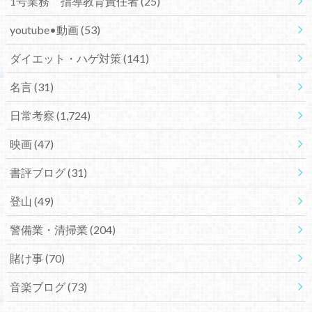
1号業務 指導教育責任者
(25)
youtube•動画
(53)
ダイエット・ハゲ対策
(141)
名言
(31)
日常考察
(1,724)
映画
(47)
書評ブログ
(31)
登山
(49)
警備業・清掃業
(204)
賭け事
(70)
音楽ブログ
(73)