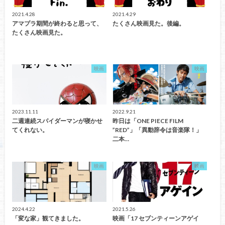
2021.4.28
2021.4.29
アマプラ期間が終わると思って、
たくさん映画見た。後編。
たくさん映画見た。
映画
映画
2023.11.11
2022.9.21
二週連続スパイダーマンが寝かせ
昨日は「ONE PIECE FILM
てくれない。
”RED”」「異動辞令は音楽隊！」
二本…
映画
映画
2024.4.22
2021.5.26
「変な家」観てきました。
映画「17 セブンティーンアゲイ