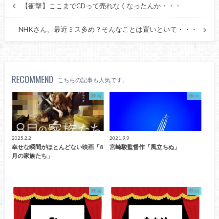
【衝撃】ここまでCDって売れなくなったんか・・・
NHKさん、最近ミス多め？そんなことは置いといて・・・
RECOMMEND
こちらの記事も人気です。
映画
映画
2025.2.2
2021.9.9
幸せな瞬間がほとんどない映画「8
宮崎駿監督作「風立ちぬ」
月の家族たち」
映画
映画