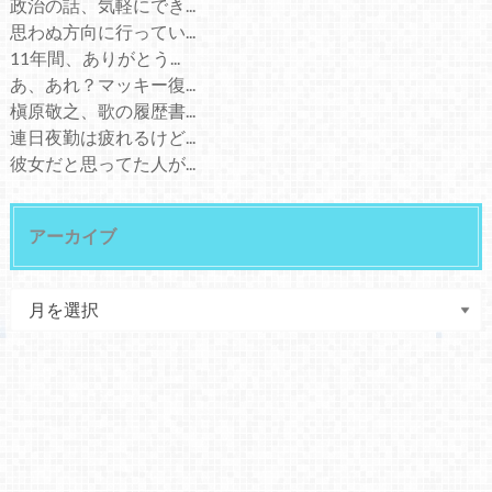
政治の話、気軽にでき...
思わぬ方向に行ってい...
11年間、ありがとう...
あ、あれ？マッキー復...
槇原敬之、歌の履歴書...
連日夜勤は疲れるけど...
彼女だと思ってた人が...
アーカイブ