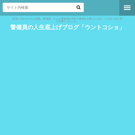
底辺と言われがちな職業、警備員。そんな警備員の日常と裏側をお教えします。でも言うほど悪
い仕事じゃないよ。
警備員の人生底上げブログ「ウントコショ」