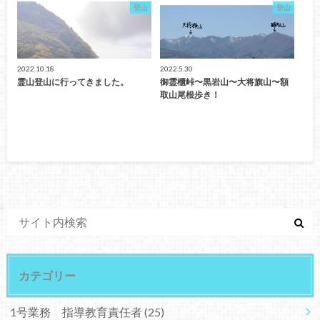
登山
登山
2022.10.18
2022.5.30
霊山登山に行ってきました。
御霊櫃峠〜黒岩山〜大将旗山〜額
取山尾根歩き！
カテゴリー
1号業務 指導教育責任者
(25)