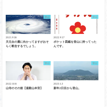
登山
登山
2021.9.18
2022.9.17
天元台の麓に向かってますがおそ
ポケット図鑑を登山に持ってった
らく断念するでしょう。
んです。
登山
登山
2022.10.8
2023.1.3
山寺のその後【湯殿山本宮】
新年2日目から登山。