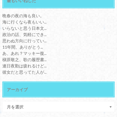
最もいいねした
晩春の夜の海も良い。
海に行くなら夜もいい...
いらないと思う日本文...
政治の話、気軽にでき...
思わぬ方向に行ってい...
11年間、ありがとう...
あ、あれ？マッキー復...
槇原敬之、歌の履歴書...
連日夜勤は疲れるけど...
彼女だと思ってた人が...
アーカイブ