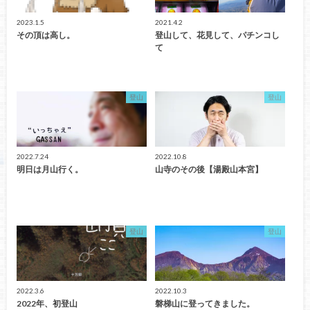
2023.1.5
2021.4.2
その頂は高し。
登山して、花見して、パチンコし
て
登山
登山
2022.7.24
2022.10.8
明日は月山行く。
山寺のその後【湯殿山本宮】
登山
登山
2022.3.6
2022.10.3
2022年、初登山
磐梯山に登ってきました。