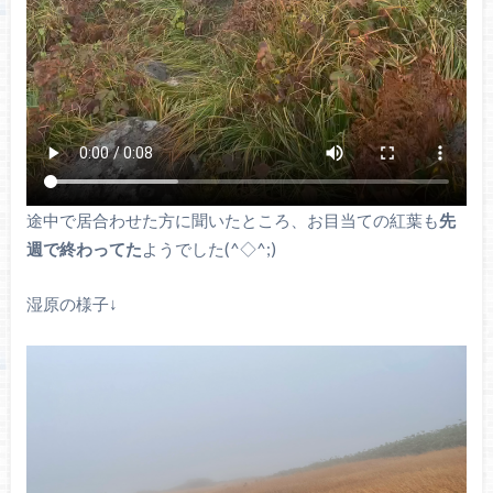
途中で居合わせた方に聞いたところ、お目当ての紅葉も
先
週で終わってた
ようでした(^◇^;)
湿原の様子↓