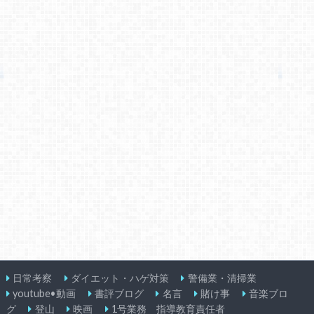
日常考察
ダイエット・ハゲ対策
警備業・清掃業
youtube•動画
書評ブログ
名言
賭け事
音楽ブロ
グ
登山
映画
1号業務 指導教育責任者