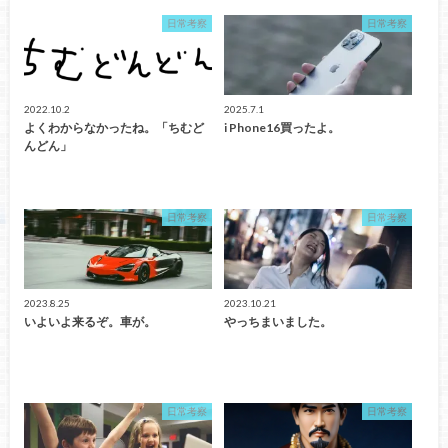
日常考察
日常考察
2022.10.2
2025.7.1
よくわからなかったね。「ちむど
i Phone16買ったよ。
んどん」
日常考察
日常考察
2023.8.25
2023.10.21
いよいよ来るぞ。車が。
やっちまいました。
日常考察
日常考察