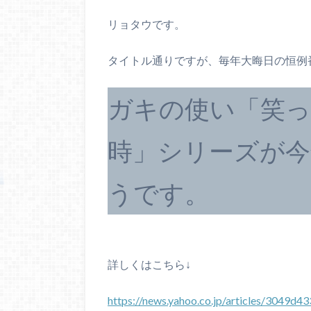
リョタウです。
タイトル通りですが、毎年大晦日の恒例
ガキの使い「笑っ
時」シリーズが今
うです。
詳しくはこちら↓
https://news.yahoo.co.jp/articles/304