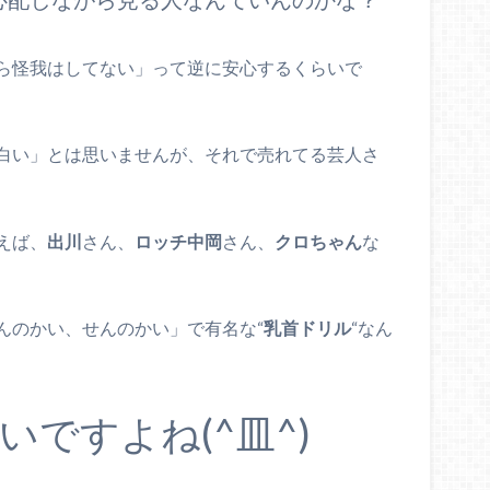
ら怪我はしてない」って逆に安心するくらいで
白い」とは思いませんが、それで売れてる芸人さ
えば、
出川
さん、
ロッチ中岡
さん、
クロちゃん
な
んのかい、せんのかい」で有名な“
乳首ドリル
“なん
ですよね(^皿^)