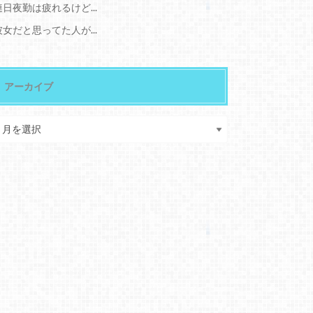
連日夜勤は疲れるけど...
彼女だと思ってた人が...
アーカイブ