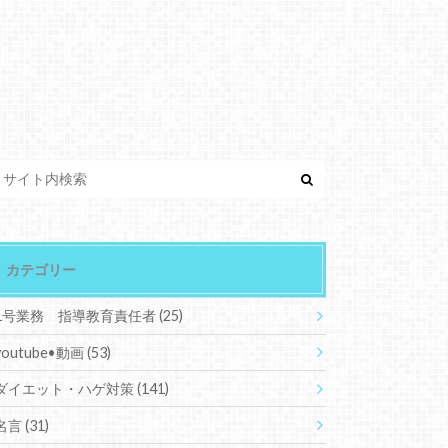
カテゴリー
1号業務 指導教育責任者
(25)
youtube•動画
(53)
ダイエット・ハゲ対策
(141)
名言
(31)