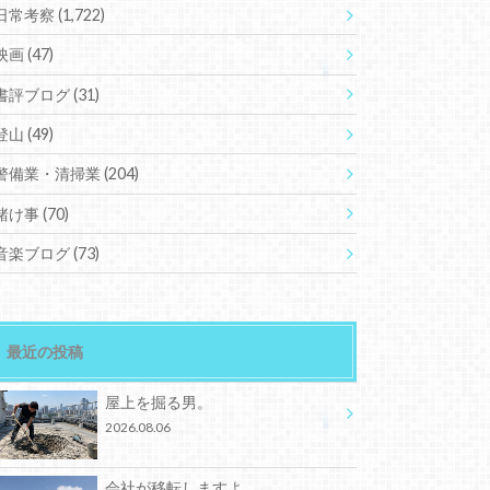
日常考察
(1,722)
映画
(47)
書評ブログ
(31)
登山
(49)
警備業・清掃業
(204)
賭け事
(70)
音楽ブログ
(73)
最近の投稿
屋上を掘る男。
2026.08.06
会社が移転しますよ。