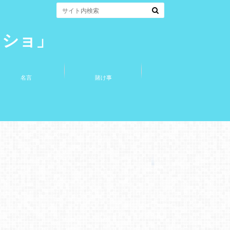
コショ」
名言
賭け事