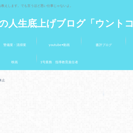
お教えします。でも言うほど悪い仕事じゃないよ。
の人生底上げブログ「ウント
警備業・清掃業
youtube•動画
書評ブログ
映画
1号業務 指導教育責任者
休止