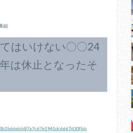
番組
てはいけない〇〇24
年は休止となったそ
9d433b2b66ebb87a7c67e1941dc6667d30fbb