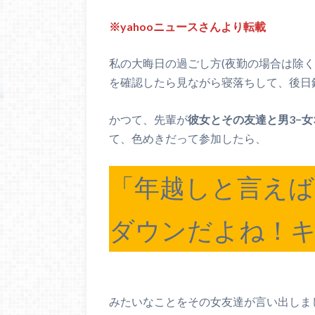
※yahooニュースさんより転載
私の大晦日の過ごし方(夜勤の場合は除
を確認したら見ながら寝落ちして、後日
かつて、先輩が
彼女とその友達と男3−
て、色めきだって参加したら、
「年越しと言え
ダウンだよね！キ
みたいなことをその女友達が言い出しま