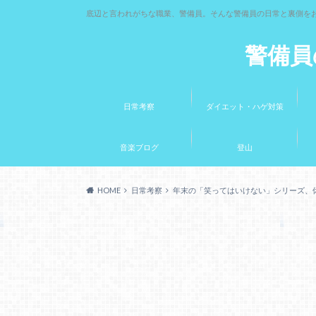
底辺と言われがちな職業、警備員。そんな警備員の日常と裏側を
警備員
日常考察
ダイエット・ハゲ対策
音楽ブログ
登山
HOME
日常考察
年末の「笑ってはいけない」シリーズ、