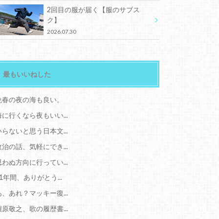
2回目の服が届く【服のサブス
ク】
2026.07.30
最もいいねした
晩春の夜の海も良い。
海に行くなら夜もいい...
いらないと思う日本文...
政治の話、気軽にでき...
思わぬ方向に行ってい...
11年間、ありがとう...
あ、あれ？マッキー復...
槇原敬之、歌の履歴書...