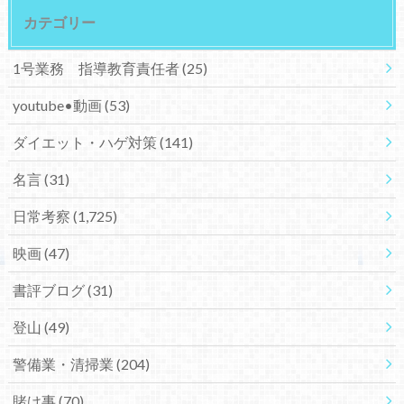
カテゴリー
1号業務 指導教育責任者
(25)
youtube•動画
(53)
ダイエット・ハゲ対策
(141)
名言
(31)
日常考察
(1,725)
映画
(47)
書評ブログ
(31)
登山
(49)
警備業・清掃業
(204)
賭け事
(70)