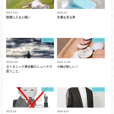
2021.9.13
2026.3.2
部屋に入ると眠い
氷瀑を見る男
日常考察
日常考察
2023.6.23
2025.11.18
タイタニック潜水艇のニュースで
小銭が欲しい！
思うこと。
日常考察
日常考察
2023.5.8
2026.4.25