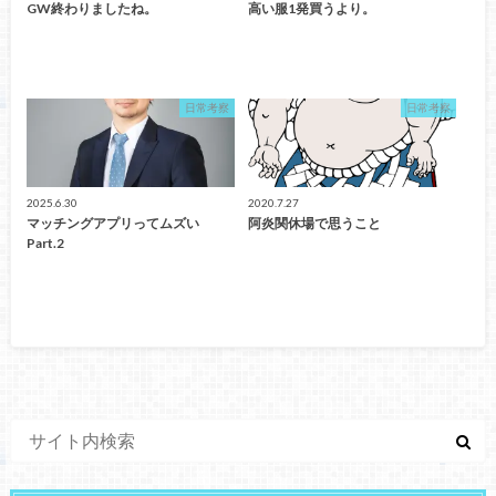
GW終わりましたね。
高い服1発買うより。
日常考察
日常考察
2025.6.30
2020.7.27
マッチングアプリってムズい
阿炎関休場で思うこと
Part.2