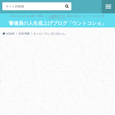
底辺と言われがちな職業、警備員。そんな警備員の日常と裏側をお教えします。でも言うほど悪
い仕事じゃないよ。
警備員の人生底上げブログ「ウントコショ」
HOME
日常考察
久々にベランダに出たら。