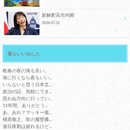
新解釈高市内閣
2026.07.31
最もいいねした
晩春の夜の海も良い。
海に行くなら夜もいい...
いらないと思う日本文...
政治の話、気軽にでき...
思わぬ方向に行ってい...
11年間、ありがとう...
あ、あれ？マッキー復...
槇原敬之、歌の履歴書...
連日夜勤は疲れるけど...