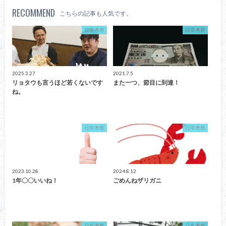
RECOMMEND
こちらの記事も人気です。
日常考察
日常考察
2025.3.27
2021.7.5
リョタウも言うほど若くないです
また一つ、節目に到達！
ね。
日常考察
日常考察
2023.10.28
2024.8.12
1年〇〇いいね！
ごめんねザリガニ
日常考察
日常考察