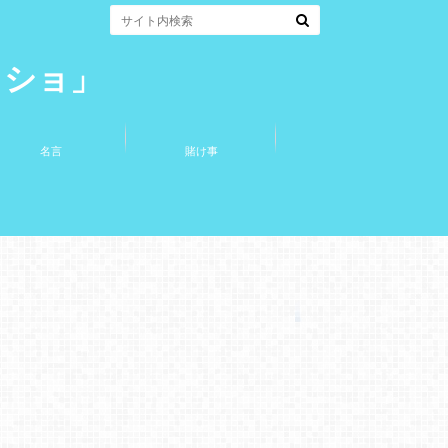
コショ」
名言
賭け事