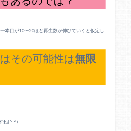
もあるのでは？
一本目が10〜20ほど再生数が伸びていくと仮定し
にはその可能性は
無限
(^_^)