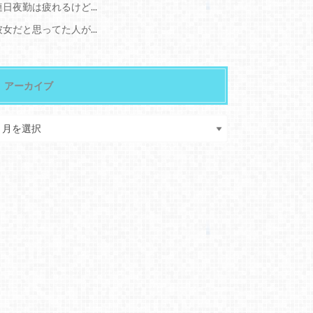
連日夜勤は疲れるけど...
彼女だと思ってた人が...
アーカイブ