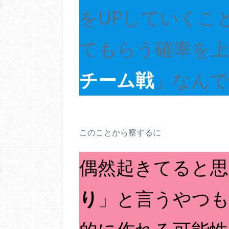
をUPしていくこ
てもらう確率を
チーム戦
」なんで
このことから察するに
偶然起きてると
り
」と言うやつ