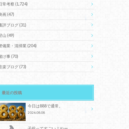
日常考察
(1,724)
映画
(47)
書評ブログ
(31)
登山
(49)
警備業・清掃業
(204)
賭け事
(70)
音楽ブログ
(73)
最近の投稿
今日は888で通常。
2026.08.08
子役ってすごいよねー