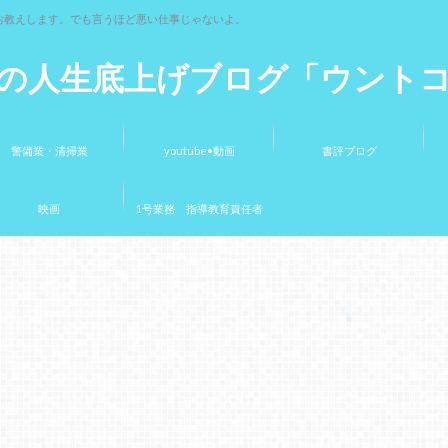
お教えします。でも言うほど悪い仕事じゃないよ。
の人生底上げブログ「ウント
警備業・清掃業
youtube•動画
書評ブログ
映画
1号業務 指導教育責任者