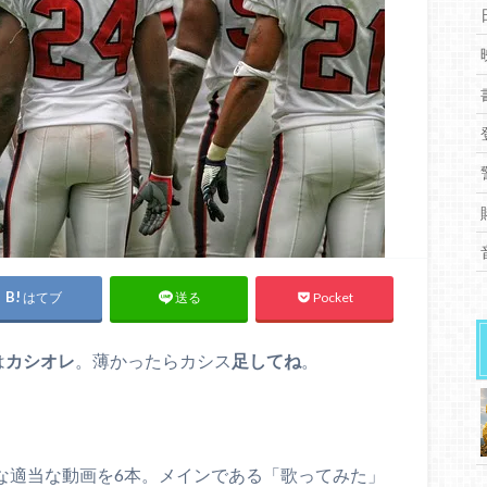
はてブ
Pocket
送る
は
カシオレ
。薄かったらカシス
足してね
。
たいな適当な動画を6本。メインである「歌ってみた」