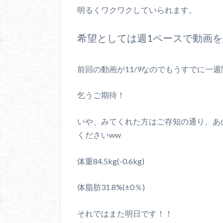
明るくワクワクしていられます。
希望としては週1ペースで動画
前回の動画が11/9なのでもうすでに一
乞うご期待！
いや、みてくれた方はご存知の通り、あ
くださいww
体重84.5kg(-0.6kg)
体脂肪31.8%(±0％)
それではまた明日です！！