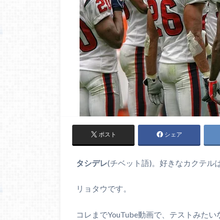
ポスト
シェア
タシデレ
(チベット語)。好きなカクテル
リョタウです。
コレまでYouTube動画で、テストみ