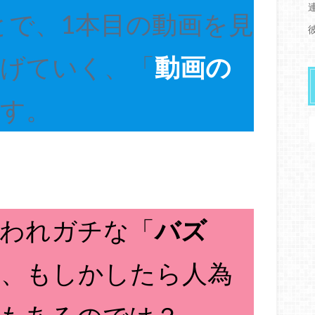
とで、1本目の動画を見
上げていく、「
動画の
す。
思われガチな「
バズ
も、もしかしたら人為