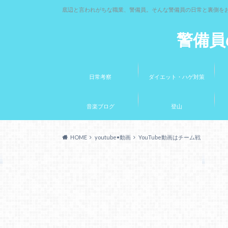
底辺と言われがちな職業、警備員。そんな警備員の日常と裏側を
警備員
日常考察
ダイエット・ハゲ対策
音楽ブログ
登山
HOME
youtube•動画
YouTube動画はチーム戦