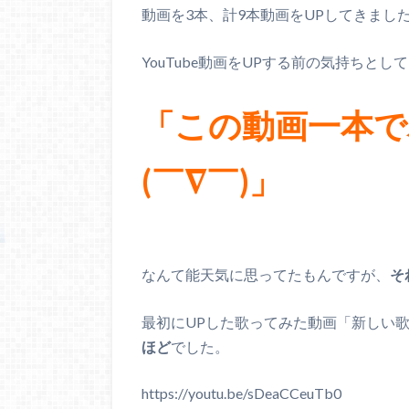
動画を3本、計9本動画をUPしてきまし
YouTube動画をUPする前の気持ちとし
「この動画一本
(￣∇￣)」
なんて能天気に思ってたもんですが、
そ
最初にUPした歌ってみた動画「新しい
ほど
でした。
https://youtu.be/sDeaCCeuTb0