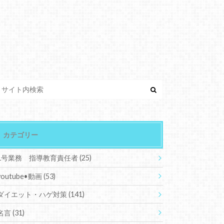
カテゴリー
1号業務 指導教育責任者
(25)
youtube•動画
(53)
ダイエット・ハゲ対策
(141)
名言
(31)