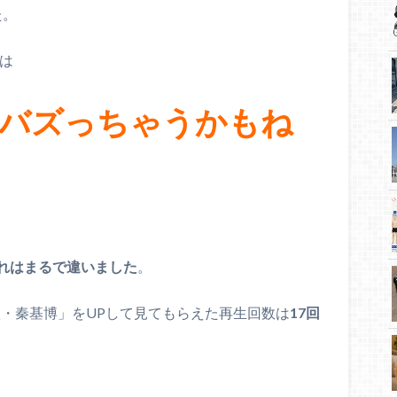
た。
ては
でバズっちゃうかもね
れはまるで違いました
。
歌・秦基博」をUPして見てもらえた再生回数は
17回