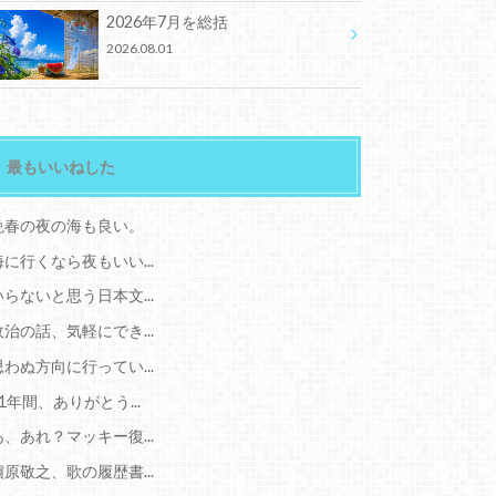
2026年7月を総括
2026.08.01
最もいいねした
晩春の夜の海も良い。
海に行くなら夜もいい...
いらないと思う日本文...
政治の話、気軽にでき...
思わぬ方向に行ってい...
11年間、ありがとう...
あ、あれ？マッキー復...
槇原敬之、歌の履歴書...