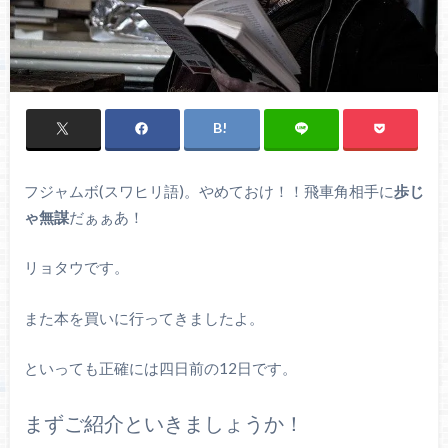
フジャムボ(スワヒリ語)。やめておけ！！飛車角相手に
歩じ
ゃ無謀
だぁぁあ！
リョタウです。
また本を買いに行ってきましたよ。
といっても正確には四日前の12日です。
まずご紹介といきましょうか！