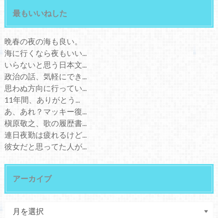
最もいいねした
晩春の夜の海も良い。
海に行くなら夜もいい...
いらないと思う日本文...
政治の話、気軽にでき...
思わぬ方向に行ってい...
11年間、ありがとう...
あ、あれ？マッキー復...
槇原敬之、歌の履歴書...
連日夜勤は疲れるけど...
彼女だと思ってた人が...
アーカイブ