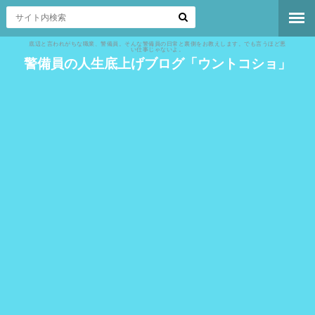
底辺と言われがちな職業、警備員。そんな警備員の日常と裏側をお教えします。でも言うほど悪
い仕事じゃないよ。
警備員の人生底上げブログ「ウントコショ」