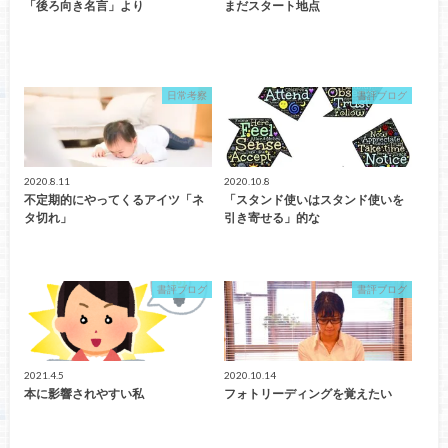
「後ろ向き名言」より
まだスタート地点
日常考察
書評ブログ
2020.8.11
2020.10.8
不定期的にやってくるアイツ「ネ
「スタンド使いはスタンド使いを
タ切れ」
引き寄せる」的な
書評ブログ
書評ブログ
2021.4.5
2020.10.14
本に影響されやすい私
フォトリーディングを覚えたい