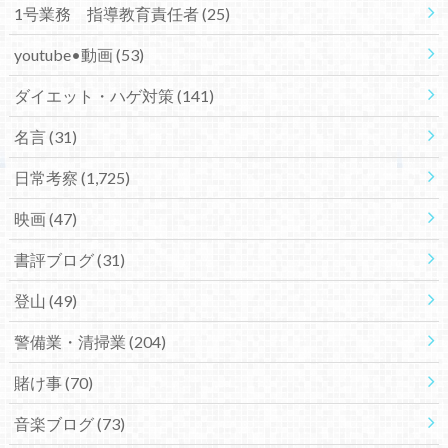
1号業務 指導教育責任者
(25)
youtube•動画
(53)
ダイエット・ハゲ対策
(141)
名言
(31)
日常考察
(1,725)
映画
(47)
書評ブログ
(31)
登山
(49)
警備業・清掃業
(204)
賭け事
(70)
音楽ブログ
(73)