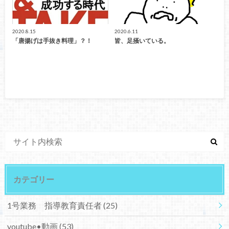
2020.8.15
2020.6.11
「唐揚げは手抜き料理」？！
皆、足掻いている。
カテゴリー
1号業務 指導教育責任者
(25)
youtube•動画
(53)