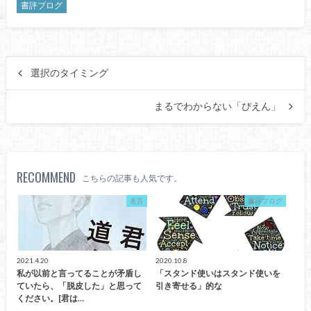
書評ブログ
選択のタイミング
まるでわからない「ぴえん」
RECOMMEND
こちらの記事も人気です。
名言
書評ブログ
2021.4.20
2020.10.8
私が以前と言ってることが矛盾し
「スタンド使いはスタンド使いを
ていたら、「脱皮した」と思って
引き寄せる」的な
ください。[君は…