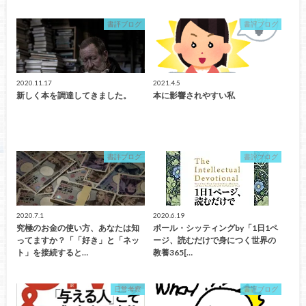
書評ブログ
書評ブログ
2020.11.17
2021.4.5
新しく本を調達してきました。
本に影響されやすい私
書評ブログ
書評ブログ
2020.7.1
2020.6.19
究極のお金の使い方、あなたは知
ポール・シッティングby「1日1ペ
ってますか？「「好き」と「ネッ
ージ、読むだけで身につく世界の
ト」を接続すると…
教養365[…
日常考察
書評ブログ