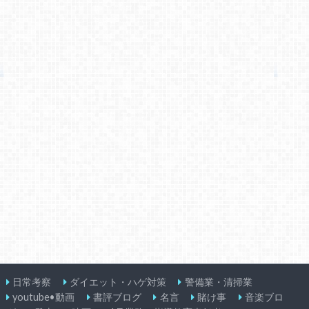
日常考察
ダイエット・ハゲ対策
警備業・清掃業
youtube•動画
書評ブログ
名言
賭け事
音楽ブロ