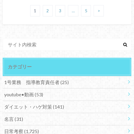
1
2
3
…
5
>
カテゴリー
1号業務 指導教育責任者
(25)
youtube•動画
(53)
ダイエット・ハゲ対策
(141)
名言
(31)
日常考察
(1,725)