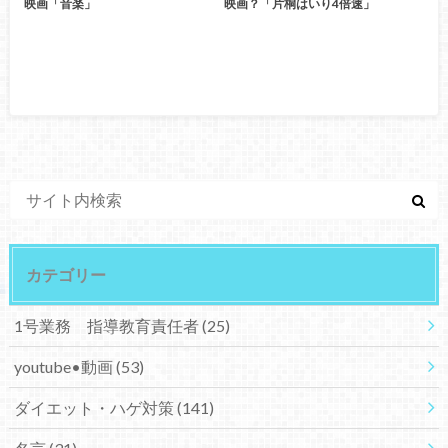
映画「音楽」
映画？「片桐はいり4倍速」
カテゴリー
1号業務 指導教育責任者
(25)
youtube•動画
(53)
ダイエット・ハゲ対策
(141)