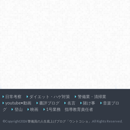
日常考察
ダイエット・ハゲ対策
警備業・清掃業
youtube•動画
書評ブログ
名言
賭け事
音楽ブロ
グ
登山
映画
1号業務 指導教育責任者
©Copyright2026
警備員の人生底上げブログ「ウントコショ」
.All Rights Reserved.