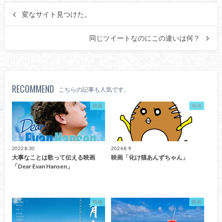
変なサイト見つけた。
同じツイートなのにこの違いは何？
RECOMMEND
こちらの記事も人気です。
映画
映画
2022.8.30
2024.8.9
大事なことは歌って伝える映画
映画「化け猫あんずちゃん」
「Dear Evan Hansen」
映画
映画