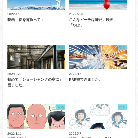
2022.4.5
2022.6.23
映画「春を背負って」
こんなビーチは嫌だ。映画
「OLD」
映画
映画
2024.4.23
2023.4.7
初めて「ショーシャンクの空に」
RRR観てきました。
観ました。
映画
映画
2022.1.11
2022.5.7