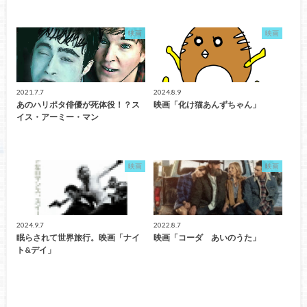
映画
映画
2021.7.7
2024.8.9
あのハリポタ俳優が死体役！？ス
映画「化け猫あんずちゃん」
イス・アーミー・マン
映画
映画
2024.9.7
2022.8.7
眠らされて世界旅行。映画「ナイ
映画「コーダ あいのうた」
ト&デイ」