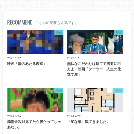
RECOMMEND
こちらの記事も人気です。
映画
映画
2025.1.27
2023.5.7
映画「陽のあたる教室」
無駄なこだわりは捨てて需要に応
えよ！映画「テーラー 人生の仕
立て屋」
映画
映画
2024.6.26
2024.4.22
織部金次郎見てたら腹たってしゃ
「変な家」観てきました。
あない。