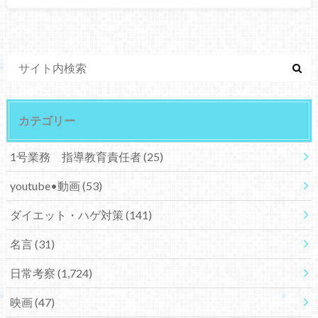
カテゴリー
1号業務 指導教育責任者
(25)
youtube•動画
(53)
ダイエット・ハゲ対策
(141)
名言
(31)
日常考察
(1,724)
映画
(47)