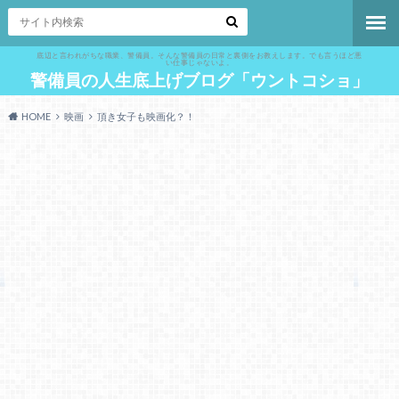
底辺と言われがちな職業、警備員。そんな警備員の日常と裏側をお教えします。でも言うほど悪
い仕事じゃないよ。
警備員の人生底上げブログ「ウントコショ」
HOME
映画
頂き女子も映画化？！