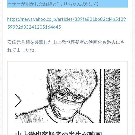
ーサーが明かした経緯と“りりちゃんの思い”】
https://news.yahoo.co.jp/articles/339fa821b682cd4b5129
59992d33241205164d45
安倍元首相を襲撃した山上徹也容疑者の映画化も過去にさ
れてましたね。