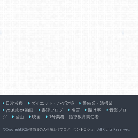
日常考察
ダイエット・ハゲ対策
警備業・清掃業
youtube•動画
書評ブログ
名言
賭け事
音楽ブロ
グ
登山
映画
1号業務 指導教育責任者
©Copyright2026
警備員の人生底上げブログ「ウントコショ」
.All Rights Reserved.