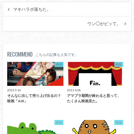
マキハラボ落ちた。
ウン◯がピッて。
RECOMMEND
こちらの記事も人気です。
映画
映画
2023.5.16
2021.4.28
そんなに出して売り上げ出るの？
アマプラ期間が終わると思って、
映画「AIR」
たくさん映画見た。
映画
映画