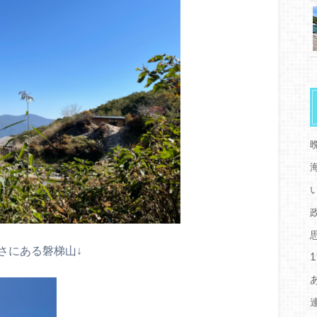
さにある磐梯山↓