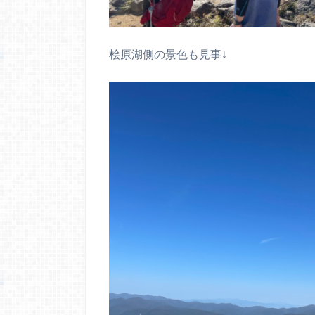
桧原湖側の景色も見事↓