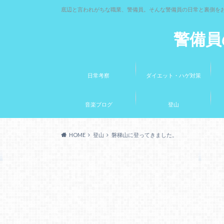
底辺と言われがちな職業、警備員。そんな警備員の日常と裏側を
警備員
日常考察
ダイエット・ハゲ対策
音楽ブログ
登山
HOME
登山
磐梯山に登ってきました。