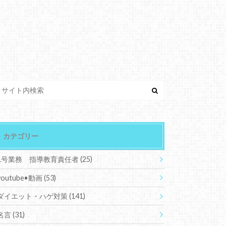
カテゴリー
1号業務 指導教育責任者
(25)
youtube•動画
(53)
ダイエット・ハゲ対策
(141)
名言
(31)