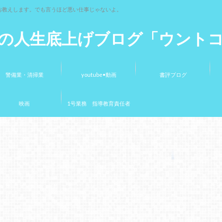
お教えします。でも言うほど悪い仕事じゃないよ。
の人生底上げブログ「ウント
警備業・清掃業
youtube•動画
書評ブログ
映画
1号業務 指導教育責任者