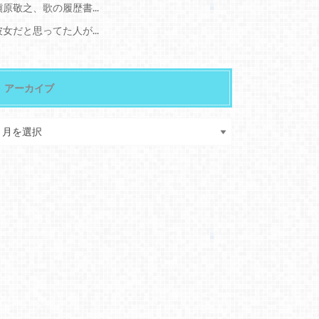
槇原敬之、歌の履歴書...
彼女だと思ってた人が...
アーカイブ