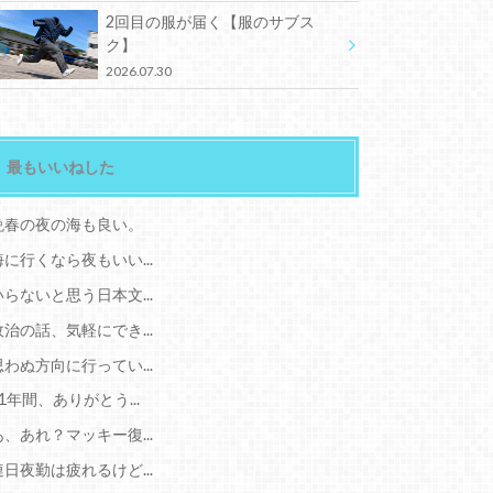
2回目の服が届く【服のサブス
ク】
2026.07.30
最もいいねした
晩春の夜の海も良い。
海に行くなら夜もいい...
いらないと思う日本文...
政治の話、気軽にでき...
思わぬ方向に行ってい...
11年間、ありがとう...
あ、あれ？マッキー復...
連日夜勤は疲れるけど...