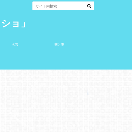
コショ」
名言
賭け事