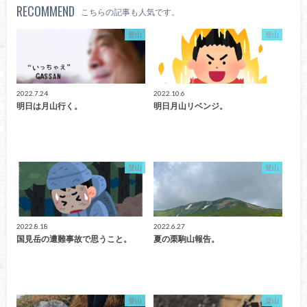
RECOMMEND
こちらの記事も人気です。
登山
登山
2022.7.24
2022.10.6
明日は月山行く。
明日月山リベンジ。
登山
登山
2022.8.18
2022.6.27
国見岳の遭難事故で思うこと。
夏の栗駒山報告。
登山
登山