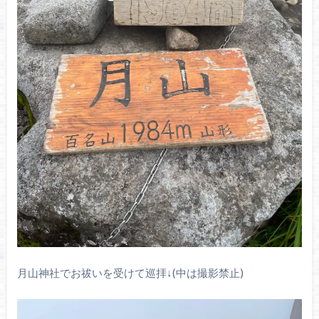
月山神社でお祓いを受けて巡拝↓(中は撮影禁止)