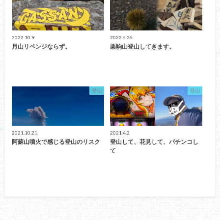
2022.10.9
2022.6.26
月山リベンジならず。
栗駒山登山してきます。
登山
登山
2021.10.21
2021.4.2
阿蘇山噴火で感じる登山のリスク
登山して、花見して、パチンコし
て