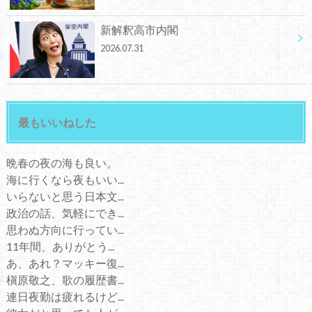
新解釈高市内閣
2026.07.31
最もいいねした
晩春の夜の海も良い。
海に行くなら夜もいい...
いらないと思う日本文...
政治の話、気軽にでき...
思わぬ方向に行ってい...
11年間、ありがとう...
あ、あれ？マッキー復...
槇原敬之、歌の履歴書...
連日夜勤は疲れるけど...