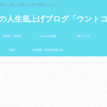
お教えします。でも言うほど悪い仕事じゃないよ。
の人生底上げブログ「ウント
警備業・清掃業
youtube•動画
書評ブログ
映画
1号業務 指導教育責任者