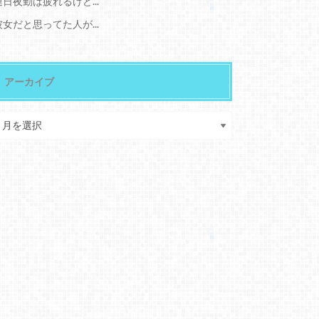
連日夜勤は疲れるけど...
彼女だと思ってた人が...
アーカイブ