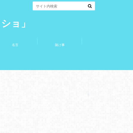
コショ」
名言
賭け事