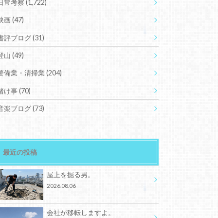
日常考察
(1,722)
映画
(47)
書評ブログ
(31)
登山
(49)
警備業・清掃業
(204)
賭け事
(70)
音楽ブログ
(73)
最近の投稿
屋上を掘る男。
2026.08.06
会社が移転しますよ。