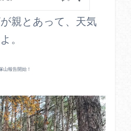
グが親とあって、天気
のよ。
塚山報告開始！