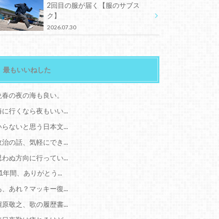
2回目の服が届く【服のサブス
ク】
2026.07.30
最もいいねした
晩春の夜の海も良い。
海に行くなら夜もいい...
いらないと思う日本文...
政治の話、気軽にでき...
思わぬ方向に行ってい...
11年間、ありがとう...
あ、あれ？マッキー復...
槇原敬之、歌の履歴書...