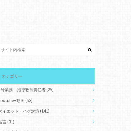
カテゴリー
1号業務 指導教育責任者
(25)
youtube•動画
(53)
ダイエット・ハゲ対策
(141)
名言
(31)