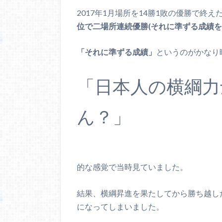
2017年1月場所を14勝1敗の優勝で終
位で二場所連続優勝(それに準ずる成績を
「それに準ずる成績」
というのがかなり
「日本人の横綱力
ん？」
的な感覚で当時見ていました。
結果、横綱昇進を果たしてから勝ち越し
になってしまいました。