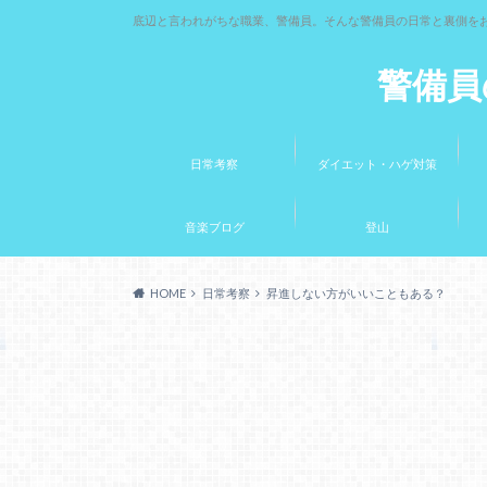
底辺と言われがちな職業、警備員。そんな警備員の日常と裏側を
警備員
日常考察
ダイエット・ハゲ対策
音楽ブログ
登山
HOME
日常考察
昇進しない方がいいこともある？