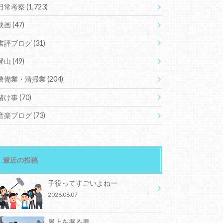
日常考察
(1,723)
映画
(47)
書評ブログ
(31)
登山
(49)
警備業・清掃業
(204)
賭け事
(70)
音楽ブログ
(73)
最近の投稿
子役ってすごいよねー
2026.08.07
屋上を掘る男。