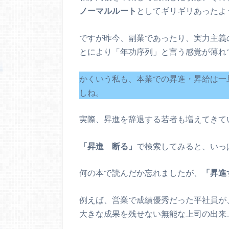
ノーマルルート
としてギリギリあったよ
ですが昨今、副業であったり、実力主義
とにより「年功序列」と言う感覚が薄れ
かくいう私も、本業での昇進・昇給は一
しね。
実際、昇進を辞退する若者も増えてきて
「昇進 断る」
で検索してみると、いっ
何の本で読んだか忘れましたが、
「昇進
例えば、営業で成績優秀だった平社員が
大きな成果を残せない無能な上司の出来