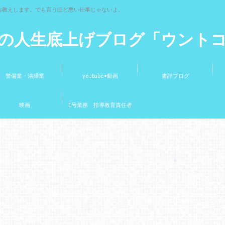
お教えします。でも言うほど悪い仕事じゃないよ。
の人生底上げブログ「ウント
警備業・清掃業
youtube•動画
書評ブログ
映画
1号業務 指導教育責任者