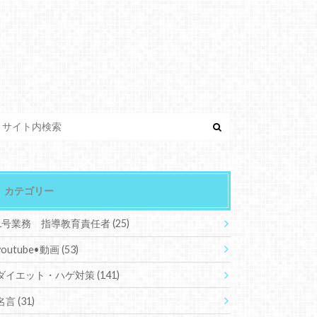
カテゴリー
1号業務 指導教育責任者
(25)
youtube•動画
(53)
ダイエット・ハゲ対策
(141)
名言
(31)