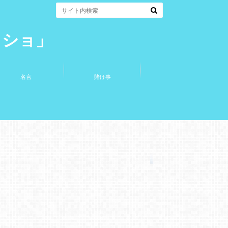
コショ」
名言
賭け事