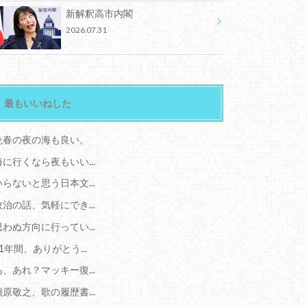
新解釈高市内閣
2026.07.31
最もいいねした
晩春の夜の海も良い。
海に行くなら夜もいい...
いらないと思う日本文...
政治の話、気軽にでき...
思わぬ方向に行ってい...
11年間、ありがとう...
あ、あれ？マッキー復...
槇原敬之、歌の履歴書...