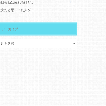
連日夜勤は疲れるけど...
彼女だと思ってた人が...
アーカイブ