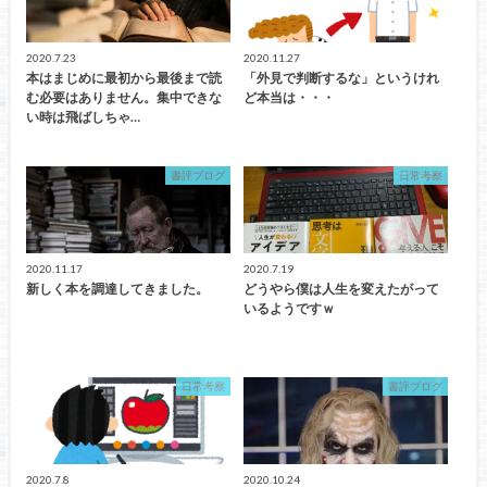
2020.7.23
2020.11.27
本はまじめに最初から最後まで読
「外見で判断するな」というけれ
む必要はありません。集中できな
ど本当は・・・
い時は飛ばしちゃ…
書評ブログ
日常考察
2020.11.17
2020.7.19
新しく本を調達してきました。
どうやら僕は人生を変えたがって
いるようですｗ
日常考察
書評ブログ
2020.7.8
2020.10.24