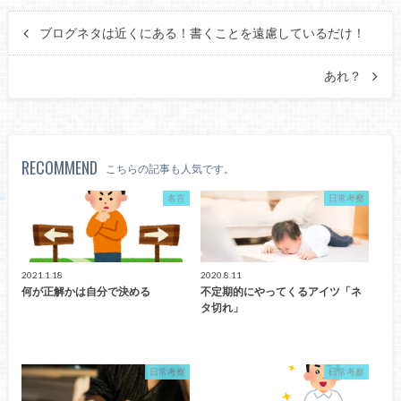
ブログネタは近くにある！書くことを遠慮しているだけ！
あれ？
RECOMMEND
こちらの記事も人気です。
名言
日常考察
2021.1.18
2020.8.11
何が正解かは自分で決める
不定期的にやってくるアイツ「ネ
タ切れ」
日常考察
日常考察