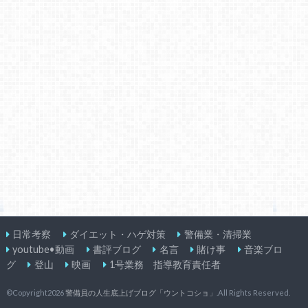
日常考察
ダイエット・ハゲ対策
警備業・清掃業
youtube•動画
書評ブログ
名言
賭け事
音楽ブロ
グ
登山
映画
1号業務 指導教育責任者
©Copyright2026
警備員の人生底上げブログ「ウントコショ」
.All Rights Reserved.