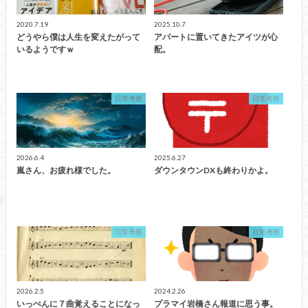
2020.7.19
2025.10.7
どうやら僕は人生を変えたがって
アパートに置いてきたアイツが心
いるようですｗ
配。
日常考察
日常考察
2026.6.4
2025.6.27
嵐さん、お疲れ様でした。
ダウンタウンDXも終わりかよ。
日常考察
日常考察
2026.2.5
2024.2.26
いっぺんに７曲覚えることになっ
プラマイ岩橋さん報道に思う事。