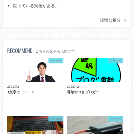
闘っている実感がある。
複雑な気分
RECOMMEND
こちらの記事も人気です。
日常考察
日常考察
2022.9.2
2022.4.2
1文字で・・・？
尊敬すべきブロガー
日常考察
日常考察