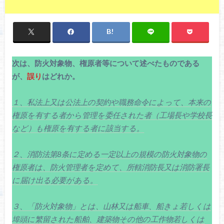
次は、防火対象物、権原者等について述べたものである
が、
誤り
はどれか。
１、私法上又は公法上の契約や職務命令によって、本来の
権原を有する者から管理を委任された者（工場長や学校長
など）も権原を有する者に該当する。
２、消防法第8条に定める一定以上の規模の防火対象物の
権原者は、防火管理者を定めて、所轄消防長又は消防署長
に届け出る必要がある。
３、「防火対象物」とは、山林又は船車、船きょ若しくは
埠頭に繁留された船舶、建築物その他の工作物若しくは