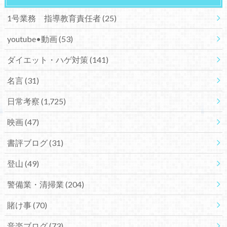
1号業務 指導教育責任者
(25)
youtube•動画
(53)
ダイエット・ハゲ対策
(141)
名言
(31)
日常考察
(1,725)
映画
(47)
書評ブログ
(31)
登山
(49)
警備業・清掃業
(204)
賭け事
(70)
音楽ブログ
(73)