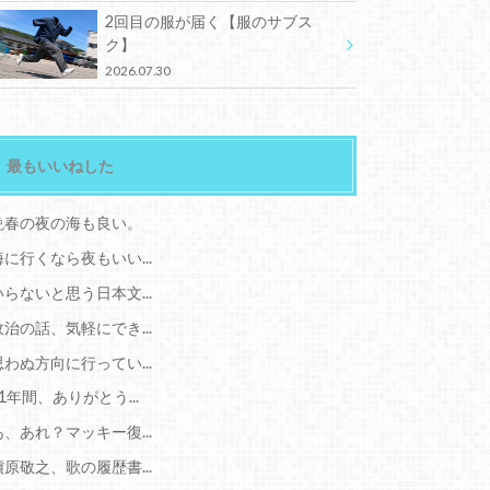
2回目の服が届く【服のサブス
ク】
2026.07.30
最もいいねした
晩春の夜の海も良い。
海に行くなら夜もいい...
いらないと思う日本文...
政治の話、気軽にでき...
思わぬ方向に行ってい...
11年間、ありがとう...
あ、あれ？マッキー復...
槇原敬之、歌の履歴書...