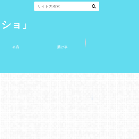
コショ」
名言
賭け事