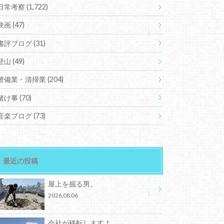
日常考察
(1,722)
映画
(47)
書評ブログ
(31)
登山
(49)
警備業・清掃業
(204)
賭け事
(70)
音楽ブログ
(73)
最近の投稿
屋上を掘る男。
2026.08.06
会社が移転しますよ。