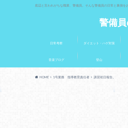
底辺と言われがちな職業、警備員。そんな警備員の日常と裏側を
警備員
日常考察
ダイエット・ハゲ対策
音楽ブログ
登山
HOME
1号業務 指導教育責任者
講習初日報告。