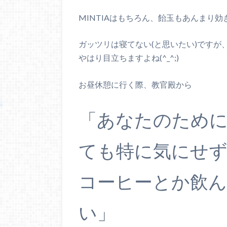
MINTIAはもちろん、飴玉もあんまり
ガッツリは寝てない(と思いたい)です
やはり目立ちますよね(^_^;)
お昼休憩に行く際、教官殿から
「あなたのため
ても特に気にせ
コーヒーとか飲
い」