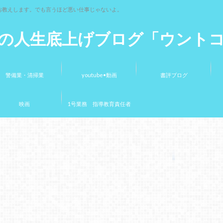
お教えします。でも言うほど悪い仕事じゃないよ。
の人生底上げブログ「ウント
警備業・清掃業
youtube•動画
書評ブログ
映画
1号業務 指導教育責任者