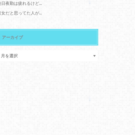
連日夜勤は疲れるけど...
彼女だと思ってた人が...
アーカイブ