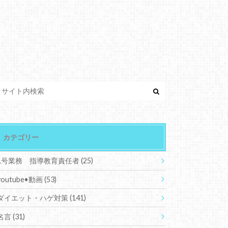
カテゴリー
1号業務 指導教育責任者
(25)
youtube•動画
(53)
ダイエット・ハゲ対策
(141)
名言
(31)